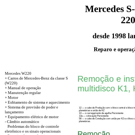
Mercedes S-
22
desde 1998 l
Reparo e operaç
Mercedes W220
Remoção e ins
+
Carros de Mercedes-Benz da classe S
(W220)
multidisco K1,
+
Manual de operação
+
Manutenção regular
+
Motor
+
Esfriamento de sistema e aquecimento
+
Sistema de provisão de poder e
12 — o cabo de Produção com o bloco central e bloco 
planetárias e união de KZ
lançamento
13 — o carregamento de agulha Persistente
+
Equipamento elétrico de motor
13a — colocação Persistente
58 — o cabo de Condução com união por K2 e o bloco
-
Câmbio automático
planetárias
Problemas do bloco de controle
eletrônico e os sinais operacionais
Remoção