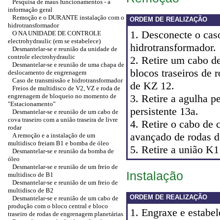
Pesquisa de maus funcionamentos - a
informação geral
Remoção e o DURANTE instalação com o
ORDEM DE REALIZAÇÃO
hidrotransformador
1. Desconecte o cas
O NA UNIDADE DE CONTROLE
electrohydraulic (em se estabelece)
hidrotransformador.
Desmantelar-se e reunião da unidade de
controle electrohydraulic
2. Retire um cabo d
Desmantelar-se e reunião de uma chapa de
blocos traseiros de 
deslocamento de engrenagem
Caso de transmissão e hidrotransformador
de KZ 12.
Freios de multidisco de V2, VZ e roda de
engrenagem de bloqueio no momento de
3. Retire a agulha p
"Estacionamento"
persistente 13a.
Desmantelar-se e reunião de um cabo de
cova traseiro com a união traseira de livre
4. Retire o cabo de
rodar
avançado de rodas d
A remoção e a instalação de um
multidisco freiam B1 e bomba de óleo
5. Retire a união K1
Desmantelar-se e reunião da bomba de
óleo
Desmantelar-se e reunião de um freio de
Instalação
multidisco de B1
Desmantelar-se e reunião de um freio de
multidisco de B2
ORDEM DE REALIZAÇÃO
Desmantelar-se e reunião de um cabo de
produção com o bloco central e bloco
1. Engraxe e estabe
traseiro de rodas de engrenagem planetárias