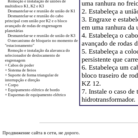
Remoção e instalação de uniões de
uma ranhura no frei
multidisco K1, K2 e K3
2. Estabeleça a uniã
Desmantelar-se e reunião de união de K1
Desmantelar-se e reunião do cabo
3. Engraxe e estabel
principal com união por K2 e o bloco
avançado de rodas de engrenagem
em uma ranhura da 
planetárias
4. Estabeleça o cab
Desmantelar-se e reunião de união de K3
O mecanismo de bloqueio no momento de
avançado de rodas d
"estacionamento"
5. Estabeleça a colo
Remoção e instalação da alavanca do
selecionador de deslocamento de
persistente que carr
engrenagem
+
Cabos de poder
6. Estabeleça um ca
+
Sistema de freios
bloco traseiro de ro
+
Suporte de forma triangular de
interrupção e direção
KZ 12.
+
Corpo
+
Equipamento elétrico de bordo
7. Instale o caso de
+
Esquemas de equipamento elétrico
hidrotransformador.
Продвижение сайта в сети, не дорого.