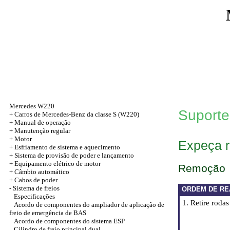
Mercedes W220
Suporte
+
Carros de Mercedes-Benz da classe S (W220)
+
Manual de operação
+
Manutenção regular
+
Motor
Expeça 
+
Esfriamento de sistema e aquecimento
+
Sistema de provisão de poder e lançamento
+
Equipamento elétrico de motor
Remoção
+
Câmbio automático
+
Cabos de poder
-
Sistema de freios
ORDEM DE RE
Especificações
1. Retire roda
Acordo de componentes do ampliador de aplicação de
freio de emergência de BAS
Acordo de componentes do sistema ESP
Cilindro de freio principal dual