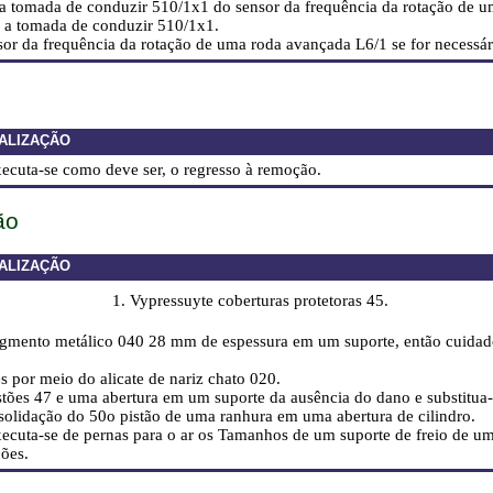
 a tomada de conduzir 510/1x1 do sensor da frequência da rotação de 
 a tomada de conduzir 510/1x1.
nsor da frequência da rotação de uma roda avançada L6/1 se for necessár
ALIZAÇÃO
xecuta-se como deve ser, o regresso à remoção.
ão
ALIZAÇÃO
1. Vypressuyte coberturas protetoras 45.
egmento metálico 040 28 mm de espessura em um suporte, então cuidad
es por meio do alicate de nariz chato 020.
istões 47 e uma abertura em um suporte da ausência do dano e substitua-
nsolidação do 50o pistão de uma ranhura em uma abertura de cilindro.
xecuta-se de pernas para o ar os Tamanhos de um suporte de freio de u
ções
.