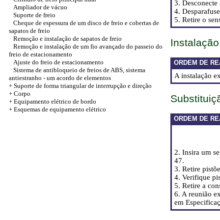
3. Desconecte
Ampliador de vácuo
4. Desparafuse
Suporte de freio
5. Retire o se
Cheque de espessura de um disco de freio e cobertas de
sapatos de freio
Remoção e instalação de sapatos de freio
Instalação
Remoção e instalação de um fio avançado do passeio do
freio de estacionamento
Ajuste do freio de estacionamento
ORDEM DE RE
Sistema de antibloqueio de freios de ABS, sistema
A instalação e
antiestranho - um acordo de elementos
+
Suporte de forma triangular de interrupção e direção
+
Corpo
Substituiç
+
Equipamento elétrico de bordo
+
Esquemas de equipamento elétrico
ORDEM DE RE
2. Insira um s
47.
3. Retire pistõ
4. Verifique p
5. Retire a co
6. A reunião e
em
Especifica