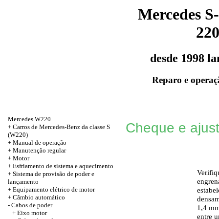
Mercedes S-
22
desde 1998 l
Reparo e operaç
Mercedes W220
Cheque e ajus
+
Carros de Mercedes-Benz da classe S
(W220)
+
Manual de operação
+
Manutenção regular
+
Motor
+
Esfriamento de sistema e aquecimento
Verifi
+
Sistema de provisão de poder e
engren
lançamento
+
Equipamento elétrico de motor
estabe
+
Câmbio automático
densam
-
Cabos de poder
1,4 mm
+
Eixo motor
entre u