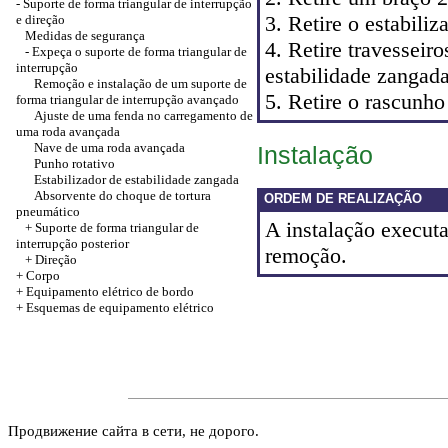
-
Suporte de forma triangular de interrupção
3. Retire o estabili
e direção
Medidas de segurança
4. Retire travesseir
-
Expeça o suporte de forma triangular de
interrupção
estabilidade zangada
Remoção e instalação de um suporte de
5. Retire o rascunho
forma triangular de interrupção avançado
Ajuste de uma fenda no carregamento de
uma roda avançada
Nave de uma roda avançada
Instalação
Punho rotativo
Estabilizador de estabilidade zangada
Absorvente do choque de tortura
ORDEM DE REALIZAÇÃO
pneumático
A instalação executa
+
Suporte de forma triangular de
interrupção posterior
remoção.
+
Direção
+
Corpo
+
Equipamento elétrico de bordo
+
Esquemas de equipamento elétrico
Продвижение сайта в сети, не дорого.