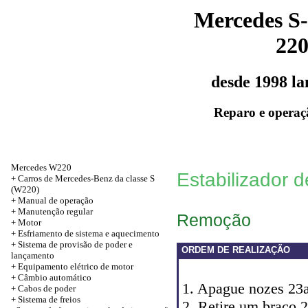
Mercedes S-
22
desde 1998 l
Reparo e operaç
Mercedes W220
Estabilizador 
+
Carros de Mercedes-Benz da classe S
(W220)
+
Manual de operação
+
Manutenção regular
Remoção
+
Motor
+
Esfriamento de sistema e aquecimento
+
Sistema de provisão de poder e
ORDEM DE REALIZAÇÃO
lançamento
+
Equipamento elétrico de motor
+
Câmbio automático
1. Apague nozes 23a
+
Cabos de poder
+
Sistema de freios
2. Retire um braço 